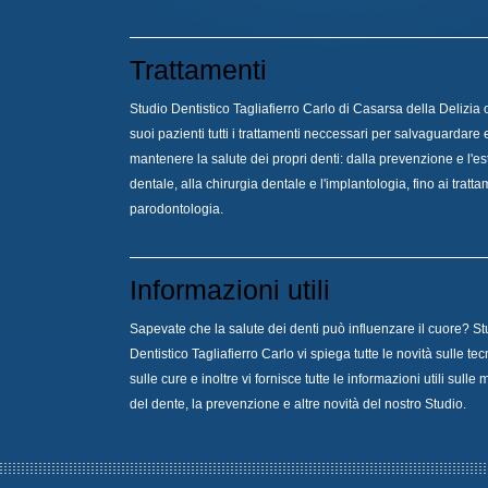
Trattamenti
Studio Dentistico Tagliafierro Carlo di Casarsa della Delizia o
suoi pazienti tutti i
trattamenti
neccessari per salvaguardare 
mantenere la salute dei propri denti: dalla prevenzione e l'es
dentale, alla chirurgia dentale e l'implantologia, fino ai tratta
parodontologia.
Informazioni utili
Sapevate che la salute dei denti può influenzare il cuore? St
Dentistico Tagliafierro Carlo vi spiega tutte le novità sulle te
sulle cure e inoltre vi fornisce tutte le
informazioni utili
sulle m
del dente, la prevenzione e altre novità del nostro Studio.