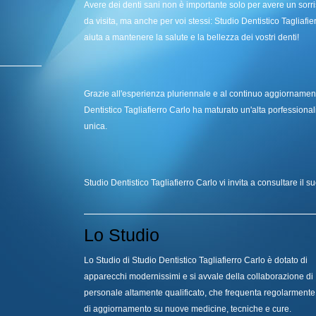
Avere dei denti sani non è importante solo per avere un sorris
da visita, ma anche per voi stessi: Studio Dentistico Tagliafie
aiuta a mantenere la salute e la bellezza dei vostri denti!
Grazie all'esperienza pluriennale e al continuo aggiornamen
Dentistico Tagliafierro Carlo ha maturato un'alta porfessional
unica.
Studio Dentistico Tagliafierro Carlo vi invita a consultare il su
Lo Studio
Lo Studio
di Studio Dentistico Tagliafierro Carlo è dotato di
apparecchi modernissimi e si avvale della collaborazione di
personale altamente qualificato, che frequenta regolarmente
di aggiornamento su nuove medicine, tecniche e cure.