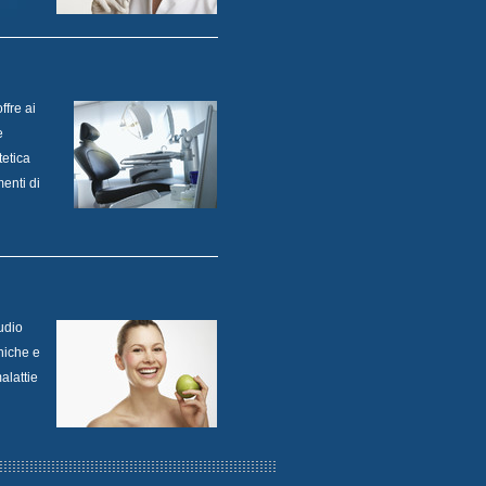
ffre ai
e
tetica
menti di
udio
cniche e
alattie