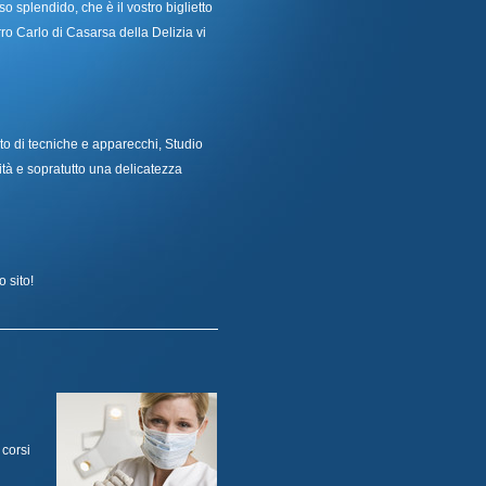
o splendido, che è il vostro biglietto
rro Carlo di Casarsa della Delizia vi
to di tecniche e apparecchi, Studio
ità e sopratutto una delicatezza
o sito!
 corsi